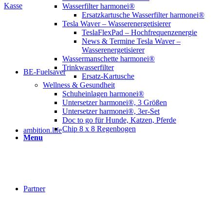
Kasse
Wasserfilter harmonei®
Ersatzkartusche Wasserfilter harmonei®
Tesla Waver – Wasserenergetisierer
TeslaFlexPad – Hochfrequenzenergie
News & Termine Tesla Waver –
Wasserenergetisierer
Wassermanschette harmonei®
Trinkwasserfilter
BE-Fuelsaver
Ersatz-Kartusche
Wellness & Gesundheit
Schuheinlagen harmonei®
Untersetzer harmonei®, 3 Größen
Untersetzer harmonei®, 3er-Set
Doc to go für Hunde, Katzen, Pferde
Chip 8 x 8 Regenbogen
ambition.life
Menu
Partner