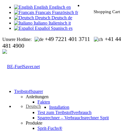
English
Englisch
en
Shopping Cart
Français
Französisch
fr
Deutsch
Deutsch
de
Italiano
Italienisch
it
Español
Spanisch
es
+49 7221 401 3711
+41 44
Unsere Hotline:
481 4900
Treibstoffsparer
Anleitungen
Fakten
Deutsch
Installation
Test zum Treibstoffverbrauch
Sparrechner – Verbrauchsrechner Sprit
Produkte
Sprit-Fuchs®