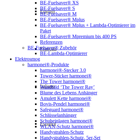
BE-Fuelsaver® XS
BE-Fuelsaver® S
English
BE-Fuelsaver® M
BE-Fuelsaver® Mplus
BE-Fuelsaver® Mplus + Lambda-Optimierer im
Paket
BE-Fuelsaver® Mpremium bis 400 PS
Referenzen
BE-Fuelsaver® Zubehör
Français
BE-Lambda-Optimierer
Elektrosmog
harmonei®-Produkte
harmonei®-Stecker 3.0
Tower-Sticker harmonei®
The Tower harmonei®
Italiano
Wandbild ‘The Tower Ray’
Blume des Lebens Anhänger
Amulett Kette harmonei®
Bovis-Pendel harmonei®
Safeguard harmonei®
Schlüsselanhänger
Schuheinlagen harmonei®
Español
WLAN-Schutz harmonei®
Handystrahlen-Schutz
Handystrahlen-Schutz, 5er-Set