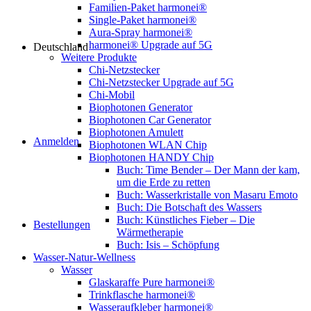
Familien-Paket harmonei®
Single-Paket harmonei®
Aura-Spray harmonei®
harmonei® Upgrade auf 5G
Deutschland
Weitere Produkte
Chi-Netzstecker
Chi-Netzstecker Upgrade auf 5G
Chi-Mobil
Biophotonen Generator
Biophotonen Car Generator
Biophotonen Amulett
Anmelden
Biophotonen WLAN Chip
Biophotonen HANDY Chip
Buch: Time Bender – Der Mann der kam,
um die Erde zu retten
Buch: Wasserkristalle von Masaru Emoto
Buch: Die Botschaft des Wassers
Buch: Künstliches Fieber – Die
Bestellungen
Wärmetherapie
Buch: Isis – Schöpfung
Wasser-Natur-Wellness
Wasser
Glaskaraffe Pure harmonei®
Trinkflasche harmonei®
Wasseraufkleber harmonei®