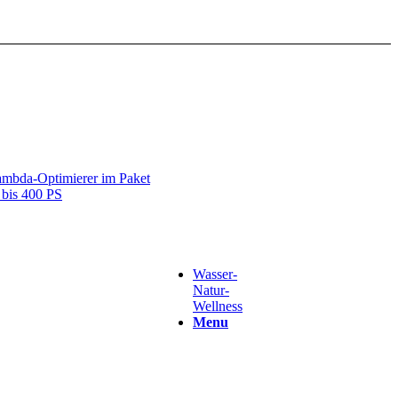
mbda-Optimierer im Paket
bis 400 PS
Wasser-
Natur-
Wellness
Menu