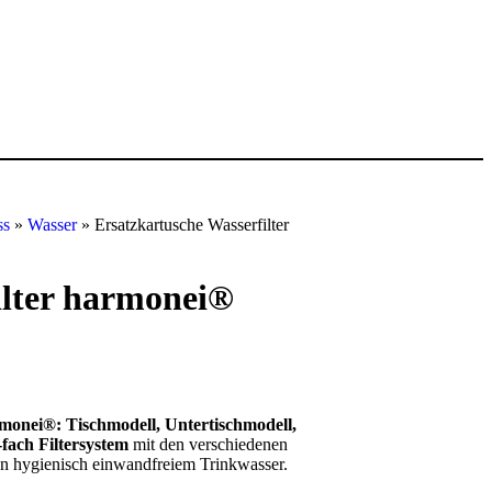
ss
»
Wasser
»
Ersatzkartusche Wasserfilter
ilter harmonei®
rmonei®: Tischmodell, Untertischmodell,
-fach Filtersystem
mit den verschiedenen
on hygienisch einwandfreiem Trinkwasser.