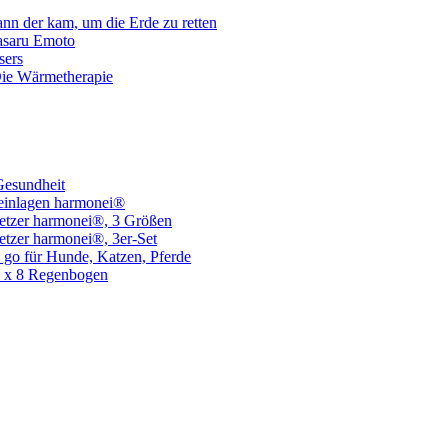
n der kam, um die Erde zu retten
asaru Emoto
sers
Die Wärmetherapie
Gesundheit
einlagen harmonei®
etzer harmonei®, 3 Größen
etzer harmonei®, 3er-Set
 go für Hunde, Katzen, Pferde
8 x 8 Regenbogen