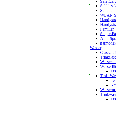
Safeguar
Schlüsse
Schuhein
WLAN-Sc
Handystr
Handystra
Familien
Single-P
Aura-Spr
harmonei
Wasser
Glaskara
Trinkfla
Wasserau
Wasserfil
Ers
Tesla Wav
Tes
New
Wasserma
Trinkwass
Ers