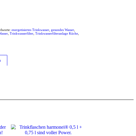
elworte:
energetisiertes Trinkwasser
,
gesundes Wasser
,
Wasser
,
Trinkwasserfilter
,
Trinkwasserfilteranlage Küche
,
n