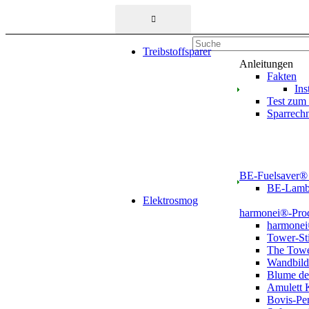
Treibstoffsparer
Anleitungen
Fakten
Ins
Test zum 
Sparrechn
BE-Fuelsaver®
BE-Lambd
Elektrosmog
harmonei®-Pro
harmonei
Tower-St
The Tow
Wandbild
Blume de
Amulett 
Bovis-Pe