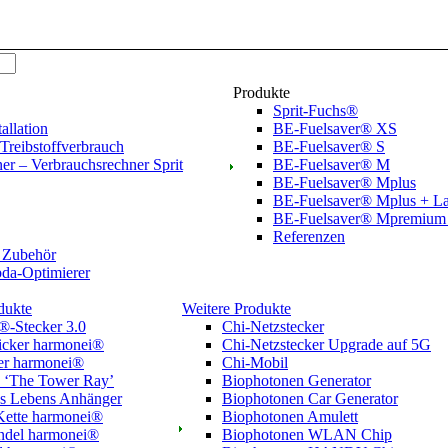
Produkte
Sprit-Fuchs®
tallation
BE-Fuelsaver® XS
Treibstoffverbrauch
BE-Fuelsaver® S
er – Verbrauchsrechner Sprit
BE-Fuelsaver® M
BE-Fuelsaver® Mplus
BE-Fuelsaver® Mplus + La
BE-Fuelsaver® Mpremium 
Referenzen
 Zubehör
a-Optimierer
dukte
Weitere Produkte
®-Stecker 3.0
Chi-Netzstecker
icker harmonei®
Chi-Netzstecker Upgrade auf 5G
er harmonei®
Chi-Mobil
 ‘The Tower Ray’
Biophotonen Generator
s Lebens Anhänger
Biophotonen Car Generator
Kette harmonei®
Biophotonen Amulett
ndel harmonei®
Biophotonen WLAN Chip