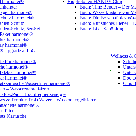
d harmonei®
Biophotonen HANDY Chip
lanhänger
Buch: Time Bender – Der Man
lagen harmonei®
Buch: Wasserkristalle von M
hutz harmonei®
Buch: Die Botschaft des Was
ahlen-Schutz
Buch: Künstliches Fieber – 
hlen-Schutz, 5er-Set
Buch: Isis – Schöpfung
-Paket harmonei®
aket harmonei®
ay harmonei®
® Upgrade auf 5G
Wellness & 
ffe Pure harmonei®
Schuh
sche harmonei®
Unters
fkleber harmonei®
Unters
ter harmonei®
Doc to
atzkartusche Wasserfilter harmonei®
Chip 
er – Wasserenergetisierer
laFlexPad – Hochfrequenzenergie
s & Termine Tesla Waver – Wasserenergetisierer
nschette harmonei®
erfilter
atz-Kartusche