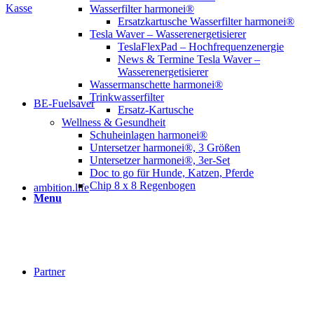
Kasse
Wasserfilter harmonei®
Ersatzkartusche Wasserfilter harmonei®
Tesla Waver – Wasserenergetisierer
TeslaFlexPad – Hochfrequenzenergie
News & Termine Tesla Waver –
Wasserenergetisierer
Wassermanschette harmonei®
Trinkwasserfilter
BE-Fuelsaver
Ersatz-Kartusche
Wellness & Gesundheit
Schuheinlagen harmonei®
Untersetzer harmonei®, 3 Größen
Untersetzer harmonei®, 3er-Set
Doc to go für Hunde, Katzen, Pferde
Chip 8 x 8 Regenbogen
ambition.life
Menu
Partner