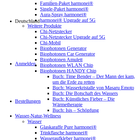
Familien-Paket harmonei®
Single-Paket harmonei®
Aura-Spray harmonei®
harmonei® Upgrade auf 5G
Deutschland
Weitere Produkte
Chi-Netzstecker
Chi-Netzstecker Upgrade auf 5G
Chi-Mobil
Biophotonen Generator
Biophotonen Car Generator
Biophotonen Amulett
Anmelden
Biophotonen WLAN Chip
Biophotonen HANDY Chip
Buch: Time Bender – Der Mann der kam,
um die Erde zu retten
Buch: Wasserkristalle von Masaru Emoto
Buch: Die Botschaft des Wassers
Buch: Künstliches Fieber – Die
Bestellungen
Wärmetherapie
Buch: Isis – Schöpfung
Wasser-Natur-Wellness
Wasser
Glaskaraffe Pure harmonei®
Trinkflasche harmonei®
Wasseraufkleber harmonei®