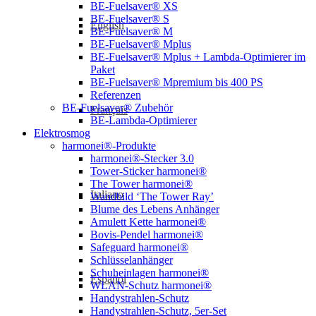
BE-Fuelsaver® XS
BE-Fuelsaver® S
English
BE-Fuelsaver® M
BE-Fuelsaver® Mplus
BE-Fuelsaver® Mplus + Lambda-Optimierer im
Paket
BE-Fuelsaver® Mpremium bis 400 PS
Referenzen
BE-Fuelsaver® Zubehör
Français
BE-Lambda-Optimierer
Elektrosmog
harmonei®-Produkte
harmonei®-Stecker 3.0
Tower-Sticker harmonei®
The Tower harmonei®
Italiano
Wandbild ‘The Tower Ray’
Blume des Lebens Anhänger
Amulett Kette harmonei®
Bovis-Pendel harmonei®
Safeguard harmonei®
Schlüsselanhänger
Schuheinlagen harmonei®
Español
WLAN-Schutz harmonei®
Handystrahlen-Schutz
Handystrahlen-Schutz, 5er-Set