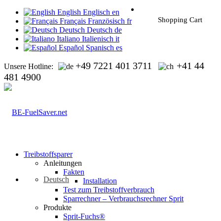
English
Englisch
en
Shopping Cart
Français
Französisch
fr
Deutsch
Deutsch
de
Italiano
Italienisch
it
Español
Spanisch
es
+49 7221 401 3711
+41 44
Unsere Hotline:
481 4900
Treibstoffsparer
Anleitungen
Fakten
Deutsch
Installation
Test zum Treibstoffverbrauch
Sparrechner – Verbrauchsrechner Sprit
Produkte
Sprit-Fuchs®