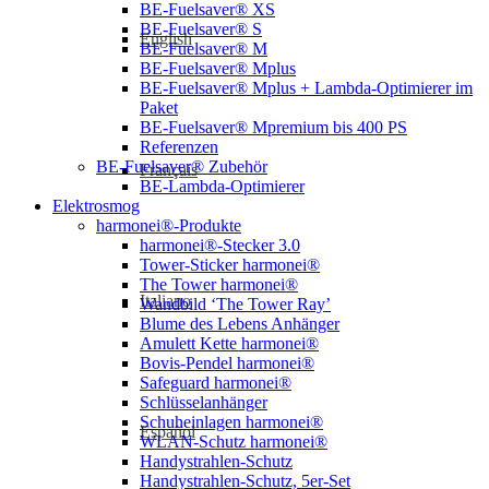
BE-Fuelsaver® XS
BE-Fuelsaver® S
English
BE-Fuelsaver® M
BE-Fuelsaver® Mplus
BE-Fuelsaver® Mplus + Lambda-Optimierer im
Paket
BE-Fuelsaver® Mpremium bis 400 PS
Referenzen
BE-Fuelsaver® Zubehör
Français
BE-Lambda-Optimierer
Elektrosmog
harmonei®-Produkte
harmonei®-Stecker 3.0
Tower-Sticker harmonei®
The Tower harmonei®
Italiano
Wandbild ‘The Tower Ray’
Blume des Lebens Anhänger
Amulett Kette harmonei®
Bovis-Pendel harmonei®
Safeguard harmonei®
Schlüsselanhänger
Schuheinlagen harmonei®
Español
WLAN-Schutz harmonei®
Handystrahlen-Schutz
Handystrahlen-Schutz, 5er-Set