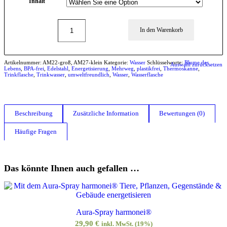
Inhalt
In den Warenkorb
Artikelnummer:
AM22-groß, AM27-klein
Kategorie:
Wasser
Schlüsselworte:
Blume des
Auswahl zurücksetzen
Lebens
,
BPA-frei
,
Edelstahl
,
Energetisierung
,
Mehrweg
,
plastikfrei
,
Thermoskanne
,
Trinkflasche
,
Trinkwasser
,
umweltfreundlich
,
Wasser
,
Wasserflasche
Beschreibung
Zusätzliche Information
Bewertungen (0)
Häufige Fragen
Das könnte Ihnen auch gefallen …
Aura-Spray harmonei®
29,90
€
inkl. MwSt. (19%)