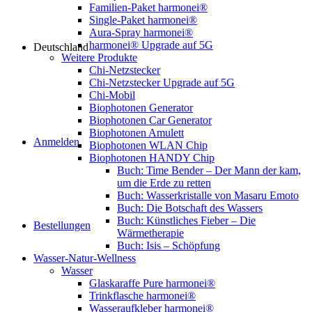
Familien-Paket harmonei®
Single-Paket harmonei®
Aura-Spray harmonei®
harmonei® Upgrade auf 5G
Deutschland
Weitere Produkte
Chi-Netzstecker
Chi-Netzstecker Upgrade auf 5G
Chi-Mobil
Biophotonen Generator
Biophotonen Car Generator
Biophotonen Amulett
Anmelden
Biophotonen WLAN Chip
Biophotonen HANDY Chip
Buch: Time Bender – Der Mann der kam,
um die Erde zu retten
Buch: Wasserkristalle von Masaru Emoto
Buch: Die Botschaft des Wassers
Buch: Künstliches Fieber – Die
Bestellungen
Wärmetherapie
Buch: Isis – Schöpfung
Wasser-Natur-Wellness
Wasser
Glaskaraffe Pure harmonei®
Trinkflasche harmonei®
Wasseraufkleber harmonei®