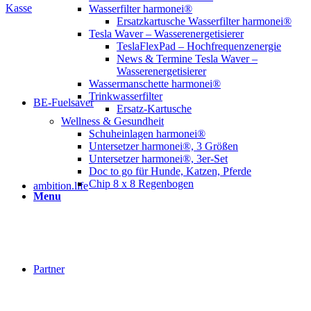
Kasse
Wasserfilter harmonei®
Ersatzkartusche Wasserfilter harmonei®
Tesla Waver – Wasserenergetisierer
TeslaFlexPad – Hochfrequenzenergie
News & Termine Tesla Waver –
Wasserenergetisierer
Wassermanschette harmonei®
Trinkwasserfilter
BE-Fuelsaver
Ersatz-Kartusche
Wellness & Gesundheit
Schuheinlagen harmonei®
Untersetzer harmonei®, 3 Größen
Untersetzer harmonei®, 3er-Set
Doc to go für Hunde, Katzen, Pferde
Chip 8 x 8 Regenbogen
ambition.life
Menu
Partner