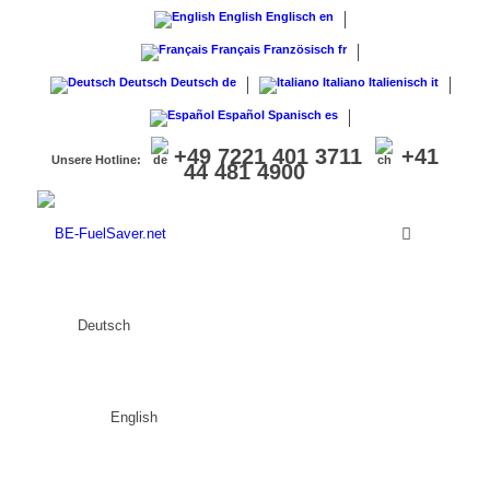
English
Englisch
en
Français
Französisch
fr
Deutsch
Deutsch
de
Italiano
Italienisch
it
Español
Spanisch
es
+49 7221 401 3711
+41
Unsere Hotline:
44 481 4900
Deutsch
English