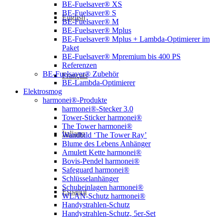
BE-Fuelsaver® XS
BE-Fuelsaver® S
English
BE-Fuelsaver® M
BE-Fuelsaver® Mplus
BE-Fuelsaver® Mplus + Lambda-Optimierer im
Paket
BE-Fuelsaver® Mpremium bis 400 PS
Referenzen
BE-Fuelsaver® Zubehör
Français
BE-Lambda-Optimierer
Elektrosmog
harmonei®-Produkte
harmonei®-Stecker 3.0
Tower-Sticker harmonei®
The Tower harmonei®
Italiano
Wandbild ‘The Tower Ray’
Blume des Lebens Anhänger
Amulett Kette harmonei®
Bovis-Pendel harmonei®
Safeguard harmonei®
Schlüsselanhänger
Schuheinlagen harmonei®
Español
WLAN-Schutz harmonei®
Handystrahlen-Schutz
Handystrahlen-Schutz, 5er-Set