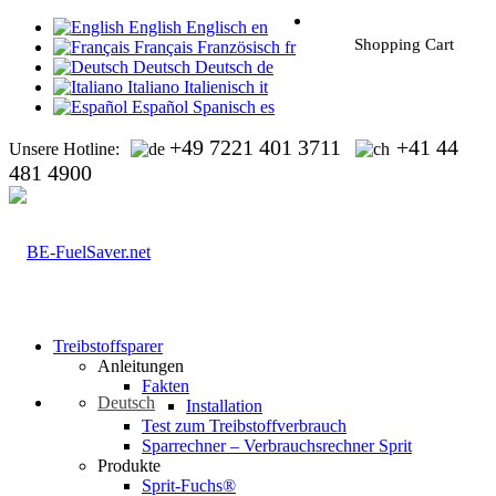
English
Englisch
en
Shopping Cart
Français
Französisch
fr
Deutsch
Deutsch
de
Italiano
Italienisch
it
Español
Spanisch
es
+49 7221 401 3711
+41 44
Unsere Hotline:
481 4900
Treibstoffsparer
Anleitungen
Fakten
Deutsch
Installation
Test zum Treibstoffverbrauch
Sparrechner – Verbrauchsrechner Sprit
Produkte
Sprit-Fuchs®