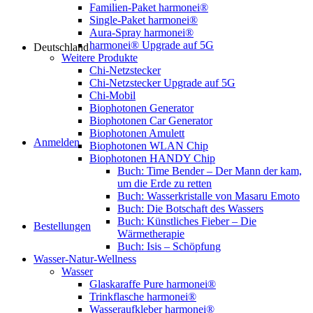
Familien-Paket harmonei®
Single-Paket harmonei®
Aura-Spray harmonei®
harmonei® Upgrade auf 5G
Deutschland
Weitere Produkte
Chi-Netzstecker
Chi-Netzstecker Upgrade auf 5G
Chi-Mobil
Biophotonen Generator
Biophotonen Car Generator
Biophotonen Amulett
Anmelden
Biophotonen WLAN Chip
Biophotonen HANDY Chip
Buch: Time Bender – Der Mann der kam,
um die Erde zu retten
Buch: Wasserkristalle von Masaru Emoto
Buch: Die Botschaft des Wassers
Buch: Künstliches Fieber – Die
Bestellungen
Wärmetherapie
Buch: Isis – Schöpfung
Wasser-Natur-Wellness
Wasser
Glaskaraffe Pure harmonei®
Trinkflasche harmonei®
Wasseraufkleber harmonei®