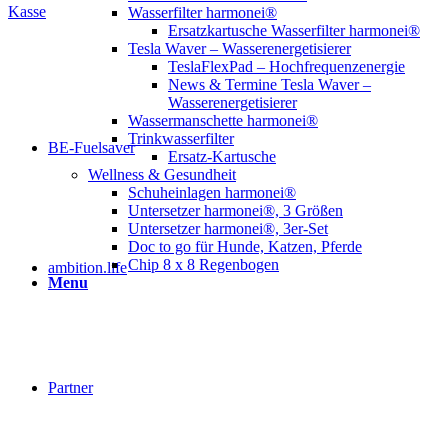
Kasse
Wasserfilter harmonei®
Ersatzkartusche Wasserfilter harmonei®
Tesla Waver – Wasserenergetisierer
TeslaFlexPad – Hochfrequenzenergie
News & Termine Tesla Waver –
Wasserenergetisierer
Wassermanschette harmonei®
Trinkwasserfilter
BE-Fuelsaver
Ersatz-Kartusche
Wellness & Gesundheit
Schuheinlagen harmonei®
Untersetzer harmonei®, 3 Größen
Untersetzer harmonei®, 3er-Set
Doc to go für Hunde, Katzen, Pferde
Chip 8 x 8 Regenbogen
ambition.life
Menu
Partner