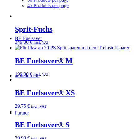
45 Products per page
Sprit-Fuchs
BE-Fuelsaver
349,00
€
incl. VAT
BE Fuelsaver® M
199,00
€
incl. VAT
ambition.life
BE Fuelsaver® XS
29,75
€
incl. VAT
Partner
BE Fuelsaver® S
79,90
€
incl. VAT