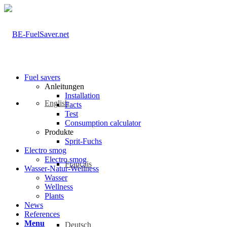
Fuel savers
Anleitungen
Installation
English
Facts
Test
Consumption calculator
Produkte
Sprit-Fuchs
Electro smog
Electro smog
Français
Wasser-Natur-Wellness
Wasser
Wellness
Plants
News
References
Menu
Deutsch