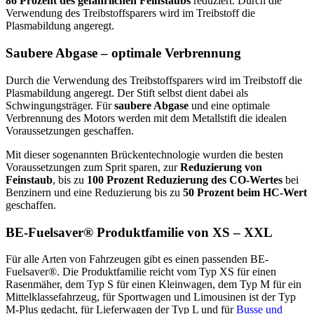
86 Prozent des gefährlichen Feinstaubs
reduziert. Durch die
Verwendung des Treibstoffsparers wird im Treibstoff die
Plasmabildung angeregt.
Saubere Abgase – optimale Verbrennung
Durch die Verwendung des Treibstoffsparers wird im Treibstoff die
Plasmabildung angeregt. Der Stift selbst dient dabei als
Schwingungsträger. Für
saubere Abgase
und eine optimale
Verbrennung des Motors werden mit dem Metallstift die idealen
Voraussetzungen geschaffen.
Mit dieser sogenannten Brückentechnologie wurden die besten
Voraussetzungen zum Sprit sparen, zur
Reduzierung von
Feinstaub
, bis zu
100 Prozent Reduzierung des CO-Wertes
bei
Benzinern und eine Reduzierung bis zu
50 Prozent beim HC-Wert
geschaffen.
BE-Fuelsaver® Produktfamilie von XS – XXL
Für alle Arten von Fahrzeugen gibt es einen passenden BE-
Fuelsaver®. Die Produktfamilie reicht vom Typ XS für einen
Rasenmäher, dem Typ S für einen Kleinwagen, dem Typ M für ein
Mittelklassefahrzeug, für Sportwagen und Limousinen ist der Typ
M-Plus gedacht, für Lieferwagen der Typ L und für
Busse und