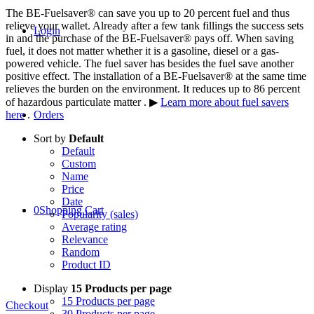
The BE-Fuelsaver® can save you up to 20 percent fuel and thus
relieve your wallet. Already after a few tank fillings the success sets
Login
in and the purchase of the BE-Fuelsaver® pays off. When saving
fuel, it does not matter whether it is a gasoline, diesel or a gas-
powered vehicle. The fuel saver has besides the fuel save another
positive effect. The installation of a BE-Fuelsaver® at the same time
relieves the burden on the environment. It reduces up to 86 percent
of hazardous particulate matter . ▶
Learn more about fuel savers
here
.
Orders
Sort by
Default
Default
Custom
Name
Price
Date
0
Shopping Cart
Popularity (sales)
Average rating
Relevance
Random
Product ID
Display
15 Products per page
15 Products per page
Checkout
30 Products per page