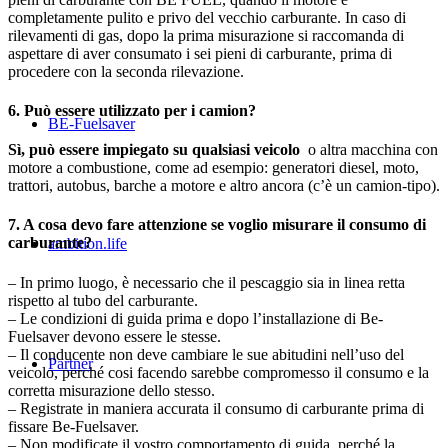
completamente pulito e privo del vecchio carburante. In caso di
rilevamenti di gas, dopo la prima misurazione si raccomanda di
aspettare di aver consumato i sei pieni di carburante, prima di
procedere con la seconda rilevazione.
6. Può essere utilizzato per i camion?
BE-Fuelsaver
Sì, può essere impiegato su qualsiasi veicolo
o altra macchina con
motore a combustione, come ad esempio: generatori diesel, moto,
trattori, autobus, barche a motore e altro ancora (c’è un camion-tipo).
7. A cosa devo fare attenzione se voglio misurare il consumo di
carburante?
ambition.life
– In primo luogo, è necessario che il pescaggio sia in linea retta
rispetto al tubo del carburante.
– Le condizioni di guida prima e dopo l’installazione di Be-
Fuelsaver devono essere le stesse.
– Il conducente non deve cambiare le sue abitudini nell’uso del
Partner
veicolo, perché cosi facendo sarebbe compromesso il consumo e la
corretta misurazione dello stesso.
– Registrate in maniera accurata il consumo di carburante prima di
fissare Be-Fuelsaver.
– Non modificate il vostro comportamento di guida, perché la