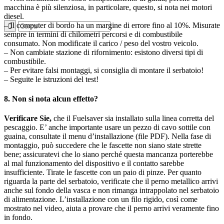
macchina è più silenziosa, in particolare, questo, si nota nei motori
diesel.
– Il computer di bordo ha un margine di errore fino al 10%. Misurate
sempre in termini di chilometri percorsi e di combustibile
consumato. Non modificate il carico / peso del vostro veicolo.
– Non cambiate stazione di rifornimento: esistono diversi tipi di
combustibile.
– Per evitare falsi montaggi, si consiglia di montare il serbatoio!
– Seguite le istruzioni del test!
8. Non si nota alcun effetto?
Verificare Sie,
che il Fuelsaver sia installato sulla linea corretta del
pescaggio. E’ anche importante usare un pezzo di cavo sottile con
guaina, consultate il menu d’installazione (file PDF). Nella fase di
montaggio, può succedere che le fascette non siano state strette
bene; assicuratevi che lo siano perché questa mancanza porterebbe
al mal funzionamento del dispositivo e il contatto sarebbe
insufficiente. Tirate le fascette con un paio di pinze. Per quanto
riguarda la parte del serbatoio, verificate che il perno metallico arrivi
anche sul fondo della vasca e non rimanga intrappolato nel serbatoio
di alimentazione. L’installazione con un filo rigido, così come
mostrato nel video, aiuta a provare che il perno arrivi veramente fino
in fondo.