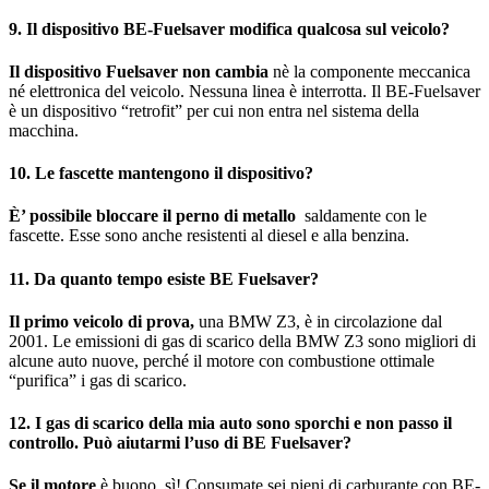
9. Il dispositivo BE-Fuelsaver modifica qualcosa sul veicolo?
Il dispositivo Fuelsaver non cambia
nè la componente meccanica
né elettronica del veicolo. Nessuna linea è interrotta. Il BE-Fuelsaver
è un dispositivo “retrofit” per cui non entra nel sistema della
macchina.
10. Le fascette mantengono il dispositivo?
È’ possibile bloccare il perno di metallo
saldamente con le
fascette. Esse sono anche resistenti al diesel e alla benzina.
11. Da quanto tempo esiste BE Fuelsaver?
Il primo veicolo di prova,
una BMW Z3, è in circolazione dal
2001. Le emissioni di gas di scarico della BMW Z3 sono migliori di
alcune auto nuove, perché il motore con combustione ottimale
“purifica” i gas di scarico.
12. I gas di scarico della mia auto sono sporchi e non passo il
controllo. Può aiutarmi l’uso di BE Fuelsaver?
Se il motore
è buono, sì! Consumate sei pieni di carburante con BE-