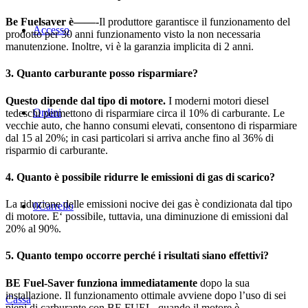
Be Fuelsaver è——-
Il produttore garantisce il funzionamento del
Accesso
prodotto per 30 anni funzionamento visto la non necessaria
manutenzione. Inoltre, vi è la garanzia implicita di 2 anni.
3. Quanto carburante posso risparmiare?
Questo dipende dal tipo di motore.
I moderni motori diesel
Ordini
tedeschi permettono di risparmiare circa il 10% di carburante. Le
vecchie auto, che hanno consumi elevati, consentono di risparmiare
dal 15 al 20%; in casi particolari si arriva anche fino al 36% di
risparmio di carburante.
4. Quanto è possibile ridurre le emissioni di gas di scarico?
La riduzione delle emissioni nocive dei gas è condizionata dal tipo
0
Carrello
di motore. E‘ possibile, tuttavia, una diminuzione di emissioni dal
20% al 90%.
5. Quanto tempo occorre perché i risultati siano effettivi?
BE Fuel-Saver funziona immediatamente
dopo la sua
installazione. Il funzionamento ottimale avviene dopo l’uso di sei
Cassa
pieni di carburante con BE FUEL, quando il motore è