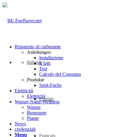
Risparmio di carburante
Anleitungen
Installazione
Italiano
Il fatti
Test
Calcolo del Consumo
Produkte
Sprit-Fuchs
Elettricità
Elettricità
English
Wasser-Natur-Wellness
Wasser
Benessere
Piante
News
credenziali
Menu
Français