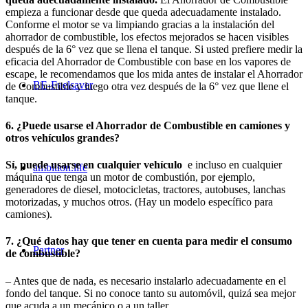
empieza a funcionar desde que queda adecuadamente instalado.
Conforme el motor se va limpiando gracias a la instalación del
ahorrador de combustible, los efectos mejorados se hacen visibles
después de la 6° vez que se llena el tanque. Si usted prefiere medir la
eficacia del Ahorrador de Combustible con base en los vapores de
escape, le recomendamos que los mida antes de instalar el Ahorrador
BE-Fuelsaver
de Combustible y luego otra vez después de la 6° vez que llene el
tanque.
6. ¿Puede usarse el Ahorrador de Combustible en camiones y
otros vehículos grandes?
Sí, puede usarse en cualquier vehículo
e incluso en cualquier
ambition.life
máquina que tenga un motor de combustión, por ejemplo,
generadores de diesel, motocicletas, tractores, autobuses, lanchas
motorizadas, y muchos otros. (Hay un modelo específico para
camiones).
7. ¿Qué datos hay que tener en cuenta para medir el consumo
Partner
de combustible?
– Antes que de nada, es necesario instalarlo adecuadamente en el
fondo del tanque. Si no conoce tanto su automóvil, quizá sea mejor
que acuda a un mecánico o a un taller.