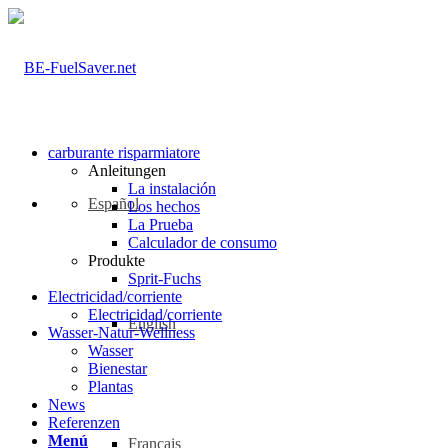
carburante risparmiatore
Anleitungen
La instalación
Español
Los hechos
La Prueba
Calculador de consumo
Produkte
Sprit-Fuchs
Electricidad/corriente
Electricidad/corriente
English
Wasser-Natur-Wellness
Wasser
Bienestar
Plantas
News
Referenzen
Menú
Français