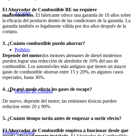
El Ahorrador de Combustible BE no requiere
Acceder
mantenimiento.
El fabricante ofrece una garantía de 10 años sobre
la eficacia del producto dentro de las condiciones de la garantía. La
garantía también es legalmente válida por dos años después de la
compra.
3. ¿Cuánto combustible puedo ahorrar?
Pedidos
Depende del motor;
los motores alemanes de diesel modernos
pueden lograr una reducción de alrededor de 10% del uso de
combustible. Los automóviles más antiguos que tienen un mayor
gasto de combustible ahorran entre 15 y 20%, en algunos casos
especiales, hasta 36%.
4. ¿De qué modo afecta los gases de escape?
0
Carrito de Compra
De nuevo, depende del motor; las emisiones tóxicas pueden
reducirse entre 20 y 90%.
5. ¿Cuánto tiempo tarda antes de empezar a surtir efecto?
El Ahorrador de Combustible empieza a funcionar desde que
Finalizar compra
queda adecuadamente instalado.
El Ahorrador de Combustible