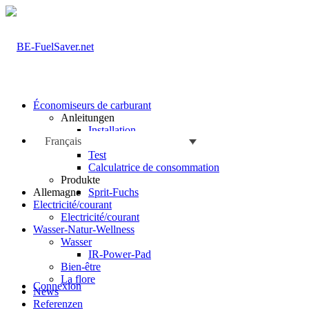
Économiseurs de carburant
Anleitungen
Installation
Français
Les faits
Test
Calculatrice de consommation
Produkte
Sprit-Fuchs
Allemagne
Electricité/courant
Electricité/courant
Wasser-Natur-Wellness
Wasser
IR-Power-Pad
Bien-être
La flore
Connexion
News
Referenzen