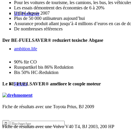
Pour les voitures de tourisme, les camions, les bus, les véhicules
Les essais démontrent des économies de 6 à 20%
Utilisé depuis 2007
BE-Fuelsaver
Plus de 50 000 utilisateurs aujourd’hui
Assurance produit allant jusqu’à 4 millions d’euros en cas de
De nombreuses références
Der BE-FUELSAVER® reduziert toxische Abgase
ambition.life
90% für CO
Russpartikel bis 86% Reduktion
Bis 50% HC‐Reduktion
Le BE-FUELSAVER® améliore le couple moteur
Partner
Fiche de résultats avec une Toyota Prius, BJ 2009
Fiche de résultats avec une Volvo V40 T4, BJ 2003, 200 HP